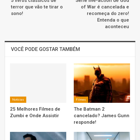
5 livros clássicos de
Série live-action de God
terror que vão te tirar o
of War é cancelada e
sono!
recomeça do zero!
Entenda o que
aconteceu
VOCÊ PODE GOSTAR TAMBÉM
Notícias
Filmes
25 Melhores Filmes de
The Batman 2
Zumbi e Onde Assistir
cancelado? James Gunn
responde!