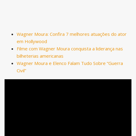
Wagner Moura: Confira 7 melhores atuações do ator
em Hollywood
Filme com Wagner Moura conquista a liderança nas
bilheterias americanas
Wagner Moura e Elenco Falam Tudo Sobre “Guerra
Civil”