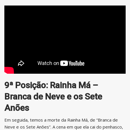
9ª Posição: Rainha Má –
Branca de Neve e os Sete
Anões
Em seguida, temos a morte da Rainha Má, de “Branca de
Neve e os Sete Anões”. A cena em que ela cai do penhasco,