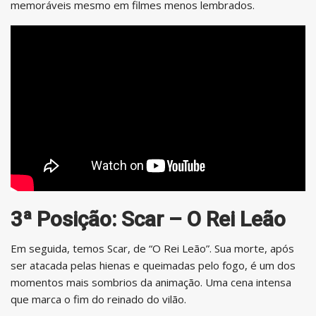
memoráveis ​​mesmo em filmes menos lembrados.
3ª Posição: Scar – O Rei Leão
Em seguida, temos Scar, de “O Rei Leão”. Sua morte, após
ser atacada pelas hienas e queimadas pelo fogo, é um dos
momentos mais sombrios da animação. Uma cena intensa
que marca o fim do reinado do vilão.