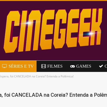
SÉRIES E TV
FILMES
GAMES
 Véspera, foi CANCELADA na Coreia? Entenda a Polêmica!
era, foi CANCELADA na Coreia? Entenda a Polê