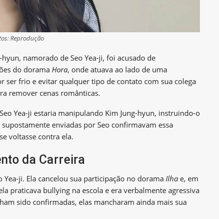
tos: Reprodução
hyun, namorado de Seo Yea-ji, foi acusado de
ações do dorama
Hora
, onde atuava ao lado de uma
or ser frio e evitar qualquer tipo de contato com sua colega
para remover cenas românticas.
Seo Yea-ji estaria manipulando Kim Jung-hyun, instruindo-o
ns supostamente enviadas por Seo confirmavam essa
e voltasse contra ela.
to da Carreira
 Yea-ji. Ela cancelou sua participação no dorama
Ilha
e, em
la praticava bullying na escola e era verbalmente agressiva
nham sido confirmadas, elas mancharam ainda mais sua