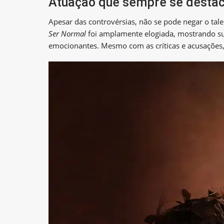
Atuação que sempre se desta
Apesar das controvérsias, não se pode negar o tal
Ser Normal
foi amplamente elogiada, mostrando su
emocionantes. Mesmo com as críticas e acusações,