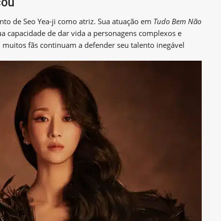
cou
ento de Seo Yea-ji como atriz. Sua atuação em
Tudo Bem Não
a capacidade de dar vida a personagens complexos e
 muitos fãs continuam a defender seu talento inegável