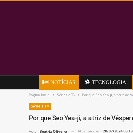
NOTÍCIAS
TECNOLOGIA
Página Inicial
Séries e TV
Por que Seo Yea-ji, a atriz de
Séries e TV
Por que Seo Yea-ji, a atriz de Vésp
Atualizado em
20/07/2024 03:13
Autor
Beatriz Oliveira