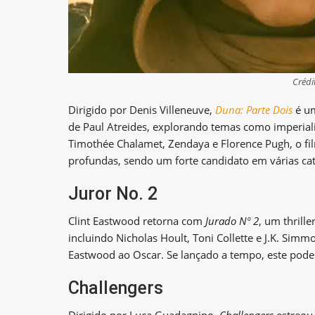
Crédi
Dirigido por Denis Villeneuve,
Duna: Parte Dois
é um
de Paul Atreides, explorando temas como imperiali
Timothée Chalamet, Zendaya e Florence Pugh, o f
profundas, sendo um forte candidato em várias cat
Juror No. 2
Clint Eastwood retorna com
Jurado Nº 2
, um thrill
incluindo Nicholas Hoult, Toni Collette e J.K. Simm
Eastwood ao Oscar. Se lançado a tempo, este pod
Challengers
Dirigido por Luca Guadagnino,
Challengers
estreou 