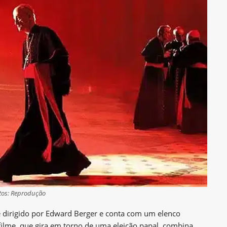
tos: Reprodução
 dirigido por Edward Berger e conta com um elenco
O filme, que gira em torno de uma eleição papal, combina