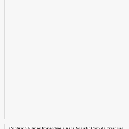
Confira: 5 Filmes Imperdíveis Para Assistir Com As Crianças