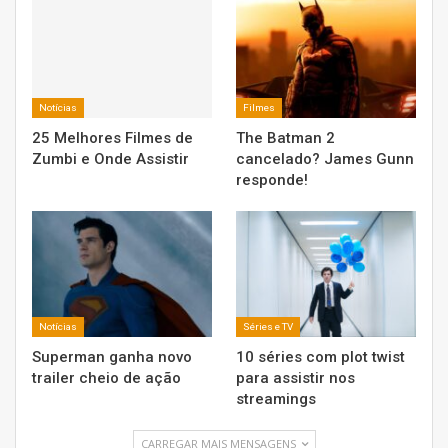
Notícias
Filmes
25 Melhores Filmes de
The Batman 2
Zumbi e Onde Assistir
cancelado? James Gunn
responde!
Notícias
Séries e TV
Superman ganha novo
10 séries com plot twist
trailer cheio de ação
para assistir nos
streamings
CARREGAR MAIS MENSAGENS