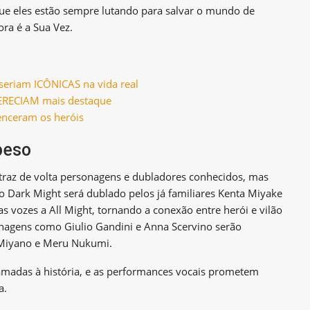
ue eles estão sempre lutando para salvar o mundo de
ora é a Sua Vez.
seriam ICÔNICAS na vida real
ERECIAM mais destaque
nceram os heróis
peso
traz de volta personagens e dubladores conhecidos, mas
 Dark Might será dublado pelos já familiares Kenta Miyake
vozes a All Might, tornando a conexão entre herói e vilão
nagens como Giulio Gandini e Anna Scervino serão
Miyano e Meru Nukumi.
amadas à história, e as performances vocais prometem
a.