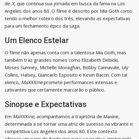
de
X
, que continua sua jornada em busca da fama na Los
Angeles dos anos 80. O filme é descrito por Mia Goth como
tendo o melhor roteiro dos três, elevando as expectativas
para um fechamento épico da saga.
Um Elenco Estelar
O filme não apenas conta com a talentosa Mia Goth, mas
também traz grandes nomes como Elizabeth Debicki,
Moses Sumney, Michelle Monaghan, Bobby Cannavale, Lily
Collins, Halsey, Giancarlo Esposito e Kevin Bacon. Com tal
elenco,
MaXXXine
promete performances intensas e
cativantes que certamente marcarão o público.
Sinopse e Expectativas
Em
MaXXXine
, acompanhamos a trajetória de Maxine,
determinada a se tornar uma atriz de sucesso na vibrante e
competitiva Los Angeles dos anos 80. Este contexto
oferece um pano de fundo rico para a narrativa, misturando