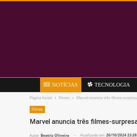
NOTÍCIAS
TECNOLOGIA
Página Inicial
Filmes
Marvel anuncia três filmes-surpre
Filmes
Marvel anuncia três filmes-surpres
Atualizado em
26/10/2024 23:28
Autor
Beatriz Oliveira