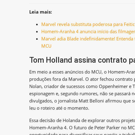
Leia mais:
Marvel revela substituta poderosa para Feit
Homem-Aranha 4 anuncia início das filmagen
Marvel adia Blade indefinidamente! Entenda 
MCU
Tom Holland assina contrato p
Em meio a esses anúncios do MCU, o Homem-Aran
produções fora da Marvel. O ator fechou contrato 
Nolan, criador de sucessos como Oppenheimer e T
espionagem e, segundo rumores, não se passará n
divulgados, o jornalista Matt Belloni afirmou que 
leu o roteiro até o momento.
Essa decisão de Holanda de explorar outros projet
Homem-Aranha 4. O futuro de Peter Parker no MCU 
oportunidade para diversificar seus papéis e traba