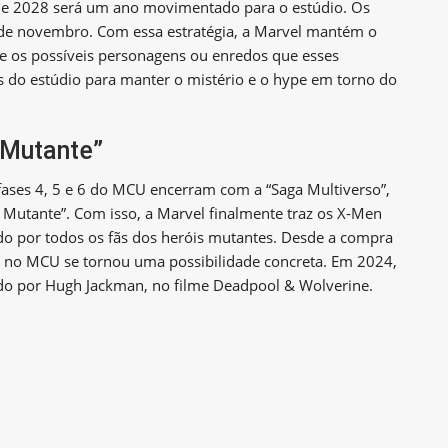
ue 2028 será um ano movimentado para o estúdio. Os
0 de novembro. Com essa estratégia, a Marvel mantém o
bre os possíveis personagens ou enredos que esses
s do estúdio para manter o mistério e o hype em torno do
a Mutante”
fases 4, 5 e 6 do MCU encerram com a “Saga Multiverso”,
a Mutante”. Com isso, a Marvel finalmente traz os X-Men
o por todos os fãs dos heróis mutantes. Desde a compra
n no MCU se tornou uma possibilidade concreta. Em 2024,
ido por Hugh Jackman, no filme Deadpool & Wolverine.