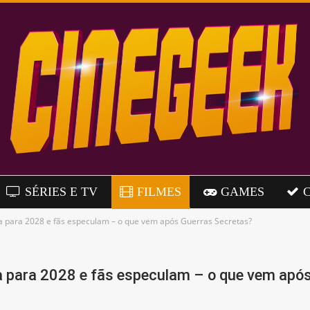
SÉRIES E TV
FILMES
GAMES
sa para 2028 e fãs especulam – o que vem após Guerras Secretas?
a para 2028 e fãs especulam – o que vem apó