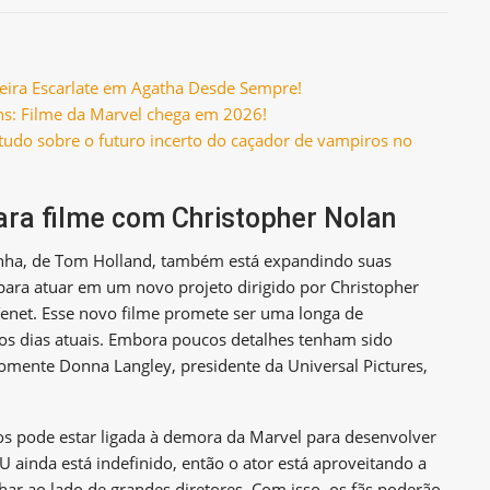
iceira Escarlate em Agatha Desde Sempre!
s: Filme da Marvel chega em 2026!
tudo sobre o futuro incerto do caçador de vampiros no
ara filme com Christopher Nolan
ha, de Tom Holland, também está expandindo suas
para atuar em um novo projeto dirigido por Christopher
enet. Esse novo filme promete ser uma longa de
os dias atuais. Embora poucos detalhes tenham sido
somente Donna Langley, presidente da Universal Pictures,
os pode estar ligada à demora da Marvel para desenvolver
ainda está indefinido, então o ator está aproveitando a
lhar ao lado de grandes diretores. Com isso, os fãs poderão