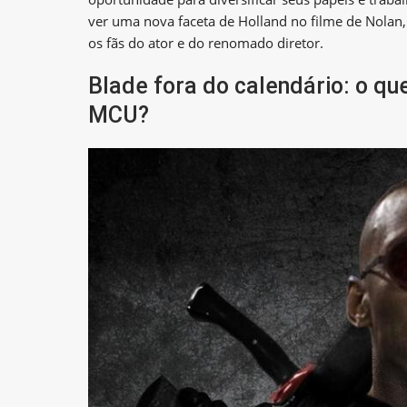
ver uma nova faceta de Holland no filme de Nolan, 
os fãs do ator e do renomado diretor.
Blade fora do calendário: o que
MCU?