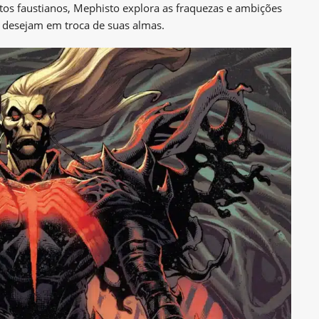
tos faustianos, Mephisto explora as fraquezas e ambições
 desejam em troca de suas almas.