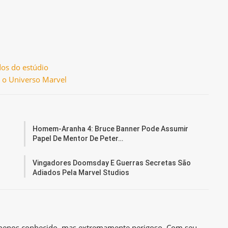
os do estúdio
 o Universo Marvel
Homem-Aranha 4: Bruce Banner Pode Assumir
Papel De Mentor De Peter…
Vingadores Doomsday E Guerras Secretas São
Adiados Pela Marvel Studios
o menos conhecido, mas extremamente perigoso. Com seu