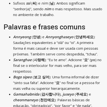
Sufixos
ssi
(
씨
) e
nim
(
님
): Ambos significam
“senhor(a)”, sendo
nim
o mais respeitoso. Mais usado
no ambiente de trabalho.
Palavras e frases comuns
Annyeong
(
안녕
) e
Annyonghaseyo
(
안녕하세요
):
Saudações equivalentes a “olá” ou “oi”. A primeira
forma é mais casual e deve ser usada com pessoas
próximas. Também serve como despedida, “tchau”.
Saranghae
(
사랑해
): “Eu te amo”. Adicione “
요
” (
yo
) no
final se o interlocutor for mais velho, para ser mais
respeitoso.
Bogo sipeo
(
보고 싶어
): Uma forma informal de dizer
“sinto sua falta”. Adicione “
요
” no final se a pessoa for
mais velha ou superior hierarquicamente.
Gamsahabnida
(
감사합니다
),
juseyo
(
주세요
) e
cheonmaneyo
(
천만에요
): Palavras básicas de
educação, “obrigado(a)”, “por favor” e “de nada”,