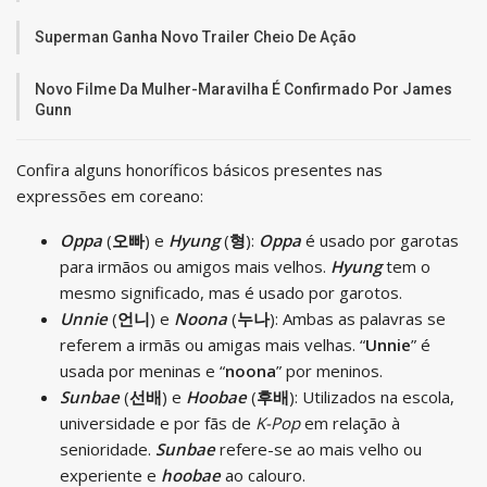
Superman Ganha Novo Trailer Cheio De Ação
Novo Filme Da Mulher-Maravilha É Confirmado Por James
Gunn
Confira alguns honoríficos básicos presentes nas
expressões em coreano:
Oppa
(
오빠
) e
Hyung
(
형
):
Oppa
é usado por garotas
para irmãos ou amigos mais velhos.
Hyung
tem o
mesmo significado, mas é usado por garotos.
Unnie
(
언니
) e
Noona
(
누나
): Ambas as palavras se
referem a irmãs ou amigas mais velhas. “
Unnie
” é
usada por meninas e “
noona
” por meninos.
Sunbae
(
선배
) e
Hoobae
(
후배
): Utilizados na escola,
universidade e por fãs de
K-Pop
em relação à
senioridade.
Sunbae
refere-se ao mais velho ou
experiente e
hoobae
ao calouro.