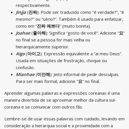
respectivamente.
Jinjja
(
진짜
): Pode ser traduzido como “é verdade?”, “é
mesmo?” ou “sério?”. Também é usado para enfatizar,
como em “
진짜 예쁘다
” (muito bonita).
Joahae
(
좋아해
): Significa “gosto de você”. Adicione “
요
”
no final se a pessoa for mais velha ou
hierarquicamente superior.
Aigo
(
아이고
): Expressão equivalente a “ai meu Deus”.
Usada em situações de frustração, choque ou
confusão.
Mianhae
(
미안해
): Jeito informal de pedir desculpas.
Para ser mais formal, adicione “
요
” no final.
Aprender algumas palavras e expressões coreanas é uma
maneira divertida de se aproximar melhor da cultura sul-
coreana e se comunicar com outros fãs.
Lembre-se de usar essas palavras com cuidado, levando em
consideração a hierarquia social e a proximidade com a