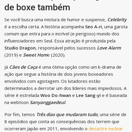
de boxe também
Se você busca uma mistura de humor e suspense,
Celebrity
é a escolha certa. A história acompanha
Seo A-ri
, uma garota
comum que entra para o incrível (e perigoso) mundo dos
influenciadores em Seul. Essa atração é produzida pela
Studio Dragon
, responsável pelos sucessos
Love Alarm
(2019) e
Sweet Hom
e (2020).
Já
Cães de Caça
é uma ótima opção como um k-drama de
ação que segue a história de dois jovens boxeadores
envolvidos com agiotagem. Os lutadores estão
determinados a derrotar um dos líderes mais impiedosos. A
série é estrelada
Woo Do-hwan
e
Lee Sang-yi
e é baseada
na webtoon
Sanyanggaedeul
.
Por fim, temos
Três dias que mudaram tudo
, uma série de
8 episódios que conta as consequências dos terrem que
ocorreram Japão em 2011, envolvendo o
desastre nuclear