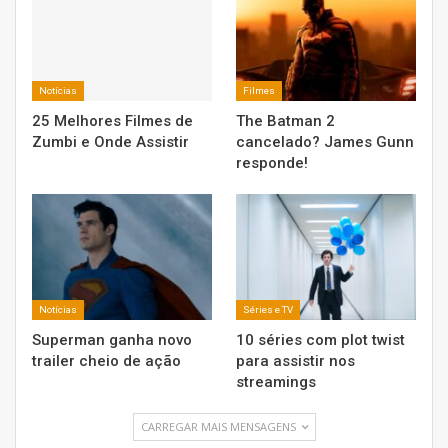
Notícias
Filmes
25 Melhores Filmes de
The Batman 2
Zumbi e Onde Assistir
cancelado? James Gunn
responde!
Notícias
Séries e TV
Superman ganha novo
10 séries com plot twist
trailer cheio de ação
para assistir nos
streamings
CARREGAR MAIS MENSAGENS