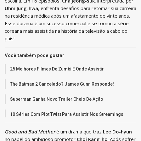
escolha. Em 16 episódios,
Cha Jeong-suk
, interpretada por
Uhm Jung-hwa
, enfrenta desafios para retomar sua carreira
na residência médica após um afastamento de vinte anos.
Esse dorama é um sucesso comercial e se tornou a série
coreana mais assistida na história da televisão a cabo do
país!
Você também pode gostar
25 Melhores Filmes De Zumbi E Onde Assistir
The Batman 2 Cancelado? James Gunn Responde!
Superman Ganha Novo Trailer Cheio De Ação
10 Séries Com Plot Twist Para Assistir Nos Streamings
Good and Bad Mother
é um drama que traz
Lee Do-hyun
no papel do ambicioso promotor
Choi Kang-ho
. Após sofrer