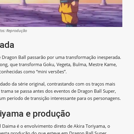
tos: Reprodução
tada
e Dragon Ball passarão por uma transformação inesperada.
nlong, que transforma Goku, Vegeta, Bulma, Mestre Kame,
 conhecidas como “mini versões”.
dado da série original, contrastando com os traços mais
A trama se passa antes dos eventos de Dragon Ball Super,
um período de transição interessante para os personagens.
riyama e produção
 Daima é o envolvimento direto de Akira Toriyama, o
 nesta produção do que esteve em Dragon Ball Super,