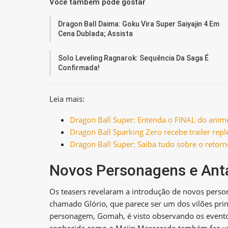
Você também pode gostar
Dragon Ball Daima: Goku Vira Super Saiyajin 4 Em
Cena Dublada; Assista
Solo Leveling Ragnarok: Sequência Da Saga É
Confirmada!
Leia mais:
Dragon Ball Super: Entenda o FINAL do anime
Dragon Ball Sparking Zero recebe trailer repl
Dragon Ball Super: Saiba tudo sobre o retorn
Novos Personagens e Ant
Os teasers revelaram a introdução de novos person
chamado Glório, que parece ser um dos vilões pri
personagem, Gomah, é visto observando os evento
conhecida como o Majin Mascarado também faz u