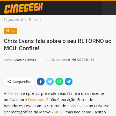
Página Inicial
Filmes
Filmes
Chris Evans fala sobre o seu RETORNO ao
MCU: Confira!
Atualizado em
01/08/2024 01:21
Autor
Beatriz Oliveira
Compartilhar
A
Marvel
sempre surpreende seus fãs, e a mais recente
notícia sobre
Deadpool 3
não é exceção. Fotos de
bastidores revelaram o retorno de
Chris Evans
ao universo
cinematográfico da Marvel (
MCU
), mas não como Capitão