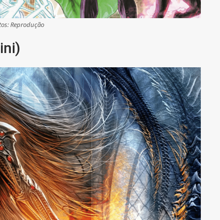
tos: Reprodução
ini)