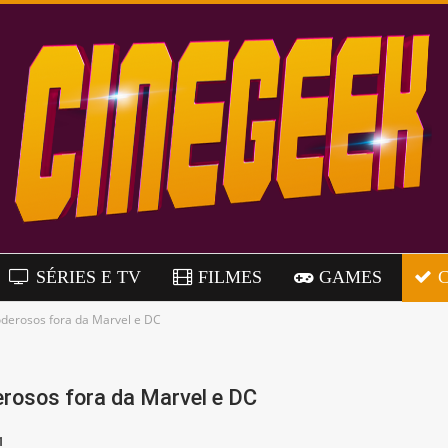
SÉRIES E TV
FILMES
GAMES
oderosos fora da Marvel e DC
rosos fora da Marvel e DC
1