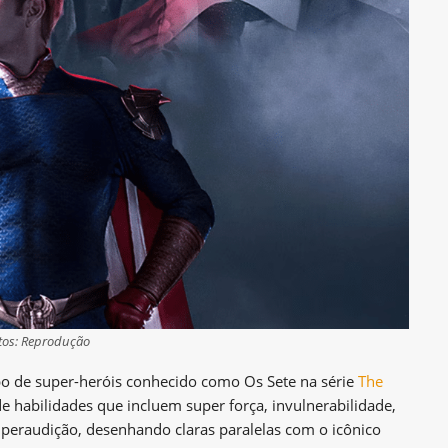
tos: Reprodução
po de super-heróis conhecido como Os Sete na série
The
de habilidades que incluem super força, invulnerabilidade,
superaudição, desenhando claras paralelas com o icônico