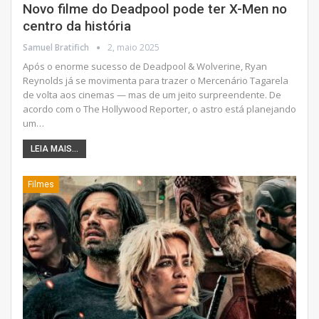
Novo filme do Deadpool pode ter X-Men no
centro da história
Samuel Bratifich
2, maio 2025
Após o enorme sucesso de Deadpool & Wolverine, Ryan
Reynolds já se movimenta para trazer o Mercenário Tagarela
de volta aos cinemas — mas de um jeito surpreendente. De
acordo com o The Hollywood Reporter, o astro está planejando
um
…
LEIA MAIS...
Filmes