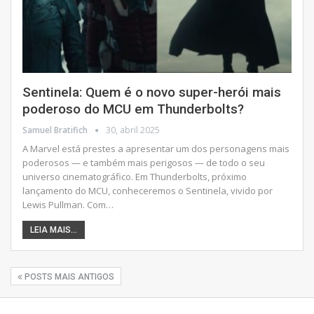
Sentinela: Quem é o novo super-herói mais
poderoso do MCU em Thunderbolts?
Samuel Bratifich
30, abril 2025
A Marvel está prestes a apresentar um dos personagens mais
poderosos — e também mais perigosos — de todo o seu
universo cinematográfico. Em Thunderbolts, próximo
lançamento do MCU, conheceremos o Sentinela, vivido por
Lewis Pullman.
Com
…
LEIA MAIS...
POSTS MAIS ANTIGOS