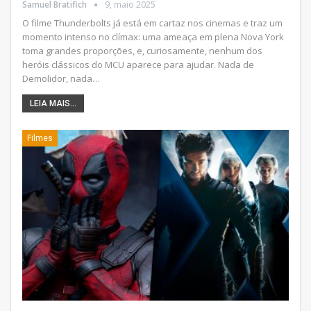
Samuel Bratifich
9, maio 2025
O filme Thunderbolts já está em cartaz nos cinemas e traz um
momento intenso no clímax: uma ameaça em plena Nova York
toma grandes proporções, e, curiosamente, nenhum dos
heróis clássicos do MCU aparece para ajudar. Nada de
Demolidor, nada
…
LEIA MAIS...
Filmes