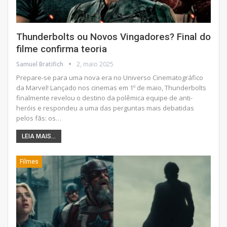
Thunderbolts ou Novos Vingadores? Final do
filme confirma teoria
Samuel Bratifich
2, maio 2025
Prepare-se para uma nova era no Universo Cinematográfico
da Marvel! Lançado nos cinemas em 1º de maio, Thunderbolts
finalmente revelou o destino da polêmica equipe de anti-
heróis e respondeu a uma das perguntas mais debatidas
pelos fãs: os
…
LEIA MAIS...
Filmes