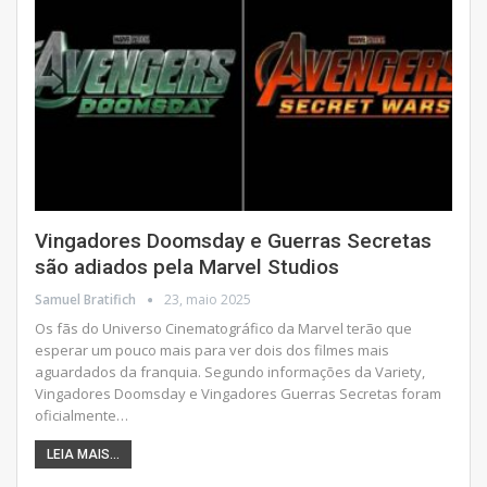
Vingadores Doomsday e Guerras Secretas
são adiados pela Marvel Studios
Samuel Bratifich
23, maio 2025
Os fãs do Universo Cinematográfico da Marvel terão que
esperar um pouco mais para ver dois dos filmes mais
aguardados da franquia. Segundo informações da Variety,
Vingadores Doomsday e Vingadores Guerras Secretas foram
oficialmente
…
LEIA MAIS...