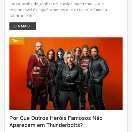
(MCU), acaba de ganhar um spoiler importante — e o
responsável é ninguém menos que a Funko. A famosa
fabricante de
…
LEIA MAIS...
Filmes
Por Que Outros Heróis Famosos Não
Aparecem em Thunderbolts?