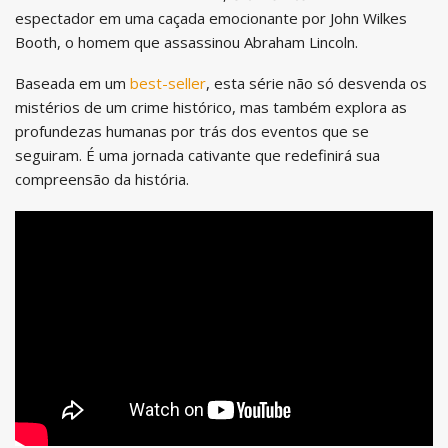
espectador em uma caçada emocionante por John Wilkes
Booth, o homem que assassinou Abraham Lincoln.
Baseada em um
best-seller
, esta série não só desvenda os
mistérios de um crime histórico, mas também explora as
profundezas humanas por trás dos eventos que se
seguiram. É uma jornada cativante que redefinirá sua
compreensão da história.