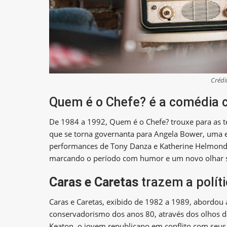
Crédi
Quem é o Chefe? é a comédia c
De 1984 a 1992, Quem é o Chefe? trouxe para as tel
que se torna governanta para Angela Bower, uma ex
performances de Tony Danza e Katherine Helmond, e
marcando o período com humor e um novo olhar so
Caras e Caretas
trazem a polít
Caras e Caretas, exibido de 1982 a 1989, abordou 
conservadorismo dos anos 80, através dos olhos da 
Keaton, o jovem republicano em conflito com seus