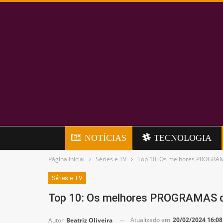
NOTÍCIAS
TECNOLOGIA
Página Inicial
Séries e TV
Top 10: Os melhores PROGRAM
Séries e TV
Top 10: Os melhores PROGRAMAS d
Atualizado em
20/02/2024 16:08
Autor
Beatriz Oliveira