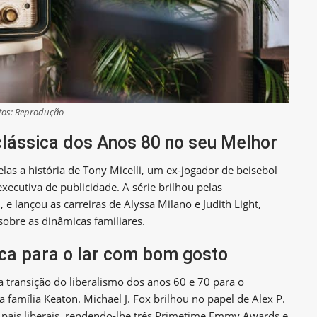
tos: Reprodução
lássica dos Anos 80 no seu Melhor
as a história de Tony Micelli, um ex-jogador de beisebol
ecutiva de publicidade. A série brilhou pelas
 lançou as carreiras de Alyssa Milano e Judith Light,
bre as dinâmicas familiares.
ica para o lar com bom gosto
a transição do liberalismo dos anos 60 e 70 para o
família Keaton. Michael J. Fox brilhou no papel de Alex P.
 pais liberais, rendendo-lhe três Primetime Emmy Awards e