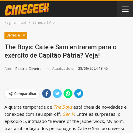
Página Inicial
Séries e TV
Séries e TV
The Boys: Cate e Sam entraram para o
exército de Capitão Pátria? Veja!
Atualizado em
28/06/2024 18:45
Autor
Beatriz Oliveira
Compartilhar
A quarta temporada de
The Boys
está cheia de novidades e
conexões com seu spin-off,
Gen V
. Entre as surpresas, o
episódio 5, intitulado “Beware of the Jabberwock, My Son”,
traz a introdução dos personagens Cate e Sam ao universo