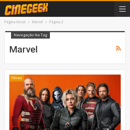
Página Inicial
Marvel
Página 2
Navegação Na Tag
Marvel
Filmes