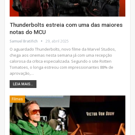
Thunderbolts estreia com uma das maiores
notas do MCU
Samuel Bratifich
29, abril 2025
O aguardado Thunderbolts, novo filme da Marvel Studios,
chega aos cinemas nesta semana já com uma recepção
calorosa da crítica especializada. Segundo o site Rotten
Tomatoes, o longa estreou com impressionantes 88% de
aprovação,
…
LEIA MAIS...
Filmes