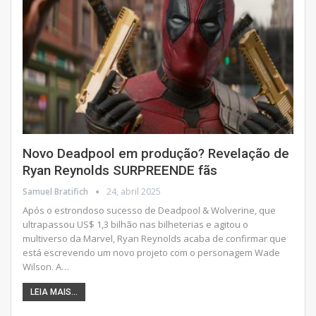
Novo Deadpool em produção? Revelação de
Ryan Reynolds SURPREENDE fãs
Samuel Bratifich
24, abril 2025
Após o estrondoso sucesso de Deadpool & Wolverine, que
ultrapassou US$ 1,3 bilhão nas bilheterias e agitou o
multiverso da Marvel, Ryan Reynolds acaba de confirmar que
está escrevendo um novo projeto com o personagem Wade
Wilson. A
…
LEIA MAIS...