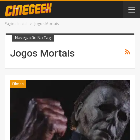
Página Inicial
Jogos Mortais
Navegação Na Tag
Jogos Mortais
Filmes