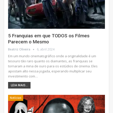
5 Franquias em que TODOS os Filmes
Parecem o Mesmo
Beatriz Oliveira
6, abril 2024
Em um mundo cinematográfico onde a originalidade é um
tesouro tão raro quanto os diamantes, as franquias se
tornaram a mina de ouro para os estúdios de cinema. Eles
apostam alto nessa jogada, esperando multiplicar seu
investimento com
…
LEIA MAIS...
Notícias