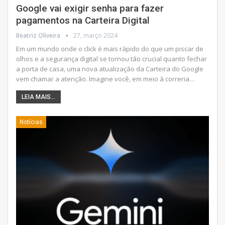
Google vai exigir senha para fazer
pagamentos na Carteira Digital
Beatriz Oliveira
27, março 2024
Em um mundo onde o click é mais rápido do que um piscar de
olhos e a segurança digital se tornou tão crucial quanto fechar
a porta de casa, uma nova atualização da Carteira do Google
vem chamar a atenção. Imagine você, em meio à correria
…
LEIA MAIS...
Notícias