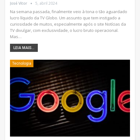
José Vitor
5, abril 2024
Na semana passada, finalmente veio à tona o tão aguardado
lucro líquido da TV Globo. Um assunto que tem instigado a
curiosidade de muitos, especialmente após o site Notícias da
TV divulgar, com exclusividade, o lucro bruto operacional.
Mas
…
LEIA MAIS...
Tecnologia