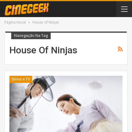
Página Inicial
House of Ninjas
Navegação Na Tag
House Of Ninjas
Séries e TV