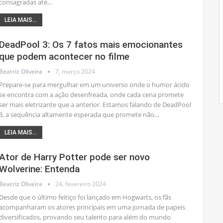
consagradas até
…
LEIA MAIS...
DeadPool 3: Os 7 fatos mais emocionantes
que podem acontecer no filme
Beatriz Oliveira
7, março 2024
Prepare-se para mergulhar em um universo onde o humor ácido
se encontra com a ação desenfreada, onde cada cena promete
ser mais eletrizante que a anterior. Estamos falando de DeadPool
3, a sequência altamente esperada que promete não
…
LEIA MAIS...
Ator de Harry Potter pode ser novo
Wolverine: Entenda
Beatriz Oliveira
24, fevereiro 2024
Desde que o último feitiço foi lançado em Hogwarts, os fãs
acompanharam os atores principais em uma jornada de papeis
diversificados, provando seu talento para além do mundo