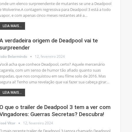
onde um elenco surpreendente de mutantes se une a Deadpool
e Wolverine.A contagem regressiva para Deadpool 3 está a todo
vapor, e com apenas cinco meses restantes até a
…
LEIA MAIS...
A verdadeira origem de Deadpool vai te
surpreender
João Belarmindo
12, fevereiro 2024
Você acha que conhece Deadpool, certo? Aquele mercenário
tagarela, com um senso de humor tão afiado quanto suas
espadas, que nos conquistou em seu filme solo de 2016. Mas
segura aí! Tenho uma revelação que vai fazer sua cabeça girar
…
LEIA MAIS...
O que o trailer de Deadpool 3 tem a ver com
Vingadores: Guerras Secretas? Descubra!
José Vitor
12, fevereiro 2024
O mais recente trailer de Deadpool 3 (agora chamado Deadpool