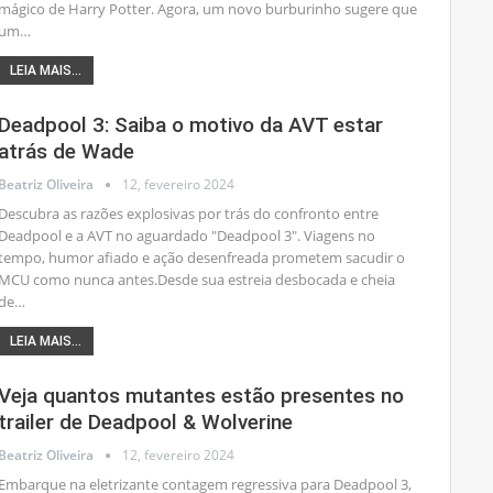
mágico de Harry Potter. Agora, um novo burburinho sugere que
um
…
LEIA MAIS...
Deadpool 3: Saiba o motivo da AVT estar
atrás de Wade
Beatriz Oliveira
12, fevereiro 2024
Descubra as razões explosivas por trás do confronto entre
Deadpool e a AVT no aguardado "Deadpool 3". Viagens no
tempo, humor afiado e ação desenfreada prometem sacudir o
MCU como nunca antes.Desde sua estreia desbocada e cheia
de
…
LEIA MAIS...
Veja quantos mutantes estão presentes no
trailer de Deadpool & Wolverine
Beatriz Oliveira
12, fevereiro 2024
Embarque na eletrizante contagem regressiva para Deadpool 3,