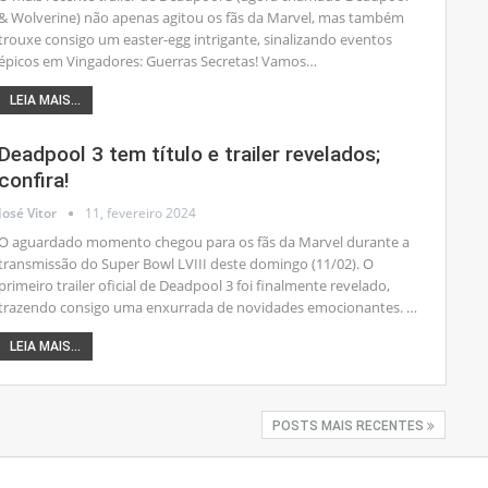
& Wolverine) não apenas agitou os fãs da Marvel, mas também
trouxe consigo um easter-egg intrigante, sinalizando eventos
épicos em Vingadores: Guerras Secretas! Vamos
…
LEIA MAIS...
Deadpool 3 tem título e trailer revelados;
confira!
José Vitor
11, fevereiro 2024
O aguardado momento chegou para os fãs da Marvel durante a
transmissão do Super Bowl LVIII deste domingo (11/02). O
primeiro trailer oficial de Deadpool 3 foi finalmente revelado,
trazendo consigo uma enxurrada de novidades emocionantes.
…
LEIA MAIS...
POSTS MAIS RECENTES