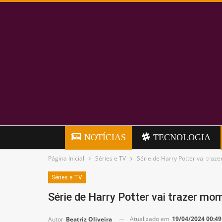
NOTÍCIAS
TECNOLOGIA
Página Inicial
Séries e TV
Série de Harry Potter vai traz
Séries e TV
Série de Harry Potter vai trazer mo
Atualizado em
19/04/2024 00:49
Autor
Beatriz Oliveira