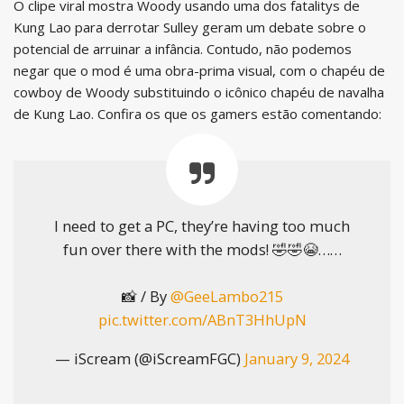
O clipe viral mostra Woody usando uma dos fatalitys de
Kung Lao para derrotar Sulley geram um debate sobre o
potencial de arruinar a infância. Contudo, não podemos
negar que o mod é uma obra-prima visual, com o chapéu de
cowboy de Woody substituindo o icônico chapéu de navalha
de Kung Lao. Confira os que os gamers estão comentando:
I need to get a PC, they’re having too much
fun over there with the mods! 🤣🤣😭……
📸 / By
@GeeLambo215
pic.twitter.com/ABnT3HhUpN
— iScream (@iScreamFGC)
January 9, 2024