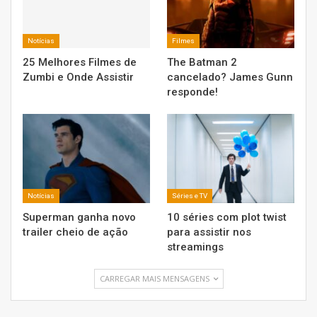
Notícias
Filmes
25 Melhores Filmes de
The Batman 2
Zumbi e Onde Assistir
cancelado? James Gunn
responde!
Notícias
Séries e TV
Superman ganha novo
10 séries com plot twist
trailer cheio de ação
para assistir nos
streamings
CARREGAR MAIS MENSAGENS