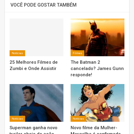
VOCÊ PODE GOSTAR TAMBÉM
Notícias
Filmes
25 Melhores Filmes de
The Batman 2
Zumbi e Onde Assistir
cancelado? James Gunn
responde!
Notícias
Notícias
Superman ganha novo
Novo filme da Mulher-
trailer cheio de ação
Maravilha é confirmado