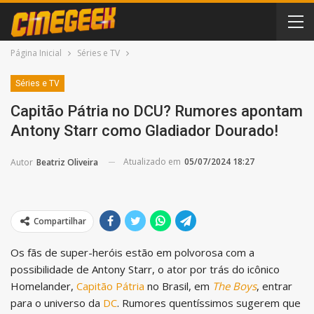
Página Inicial
Séries e TV
Séries e TV
Capitão Pátria no DCU? Rumores apontam
Antony Starr como Gladiador Dourado!
Atualizado em
05/07/2024 18:27
Autor
Beatriz Oliveira
Compartilhar
Os fãs de super-heróis estão em polvorosa com a
possibilidade de Antony Starr, o ator por trás do icônico
Homelander,
Capitão Pátria
no Brasil, em
The Boys
, entrar
para o universo da
DC
. Rumores quentíssimos sugerem que