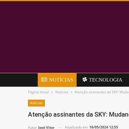
NOTÍCIAS
TECNOLOGIA
Página Inicial
Notícias
Atenção assinantes da SKY: Muda
Notícias
Atenção assinantes da SKY: Mudan
Atualizado em
16/05/2024 12:55
Autor
José Vitor