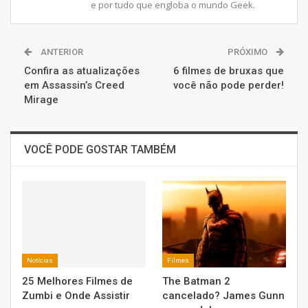
e por tudo que engloba o mundo Geek.
ANTERIOR
PRÓXIMO
Confira as atualizações
6 filmes de bruxas que
em Assassin’s Creed
você não pode perder!
Mirage
VOCÊ PODE GOSTAR TAMBÉM
Notícias
Filmes
25 Melhores Filmes de
The Batman 2
Zumbi e Onde Assistir
cancelado? James Gunn