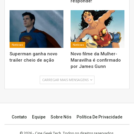
responde!
Notícias
Notícias
Superman ganha novo
Novo filme da Mulher-
trailer cheio de ação
Maravilha é confirmado
por James Gunn
CARREGAR MAIS MENSAGENS
Contato
Equipe
Sobre Nós
Política De Privacidade
© 2026 -
Cine Geek Tech
. Todos os direitos reservados.