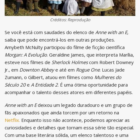
Créditos: Reprodução
Se você está com saudades do elenco de
Anne with an E
,
saiba que pode encontrá-los em outras produções.
Amybeth McNulty participou do filme de ficção científica
Morgan: A Evolução
. Geraldine James, que interpreta Marília,
esteve nos filmes de
Sherlock Holmes
com Robert Downey
Jr., em
Downton Abbey
e até em
Rogue One
. Lucas Jade
Zumann, o Gilbert, atuou em filmes como
Mulheres do
Século 20
e
A Entidade 2
. É uma ótima oportunidade para
acompanhar o talento desses atores em diferentes papéis.
Anne with an E
deixou um legado duradouro e um grupo de
fãs apaixonados que ainda torcem por um retorno na
Netflix.
Enquanto isso não acontece, podemos apreciar as
curiosidades e detalhes que tornam essa série tão especial.
Com uma base literária sólida, um elenco talentoso e uma