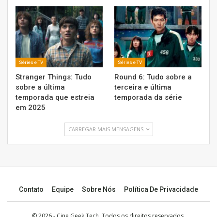
Séries e TV
Séries e TV
Stranger Things: Tudo
Round 6: Tudo sobre a
sobre a última
terceira e última
temporada que estreia
temporada da série
em 2025
CARREGAR MAIS MENSAGENS
Contato
Equipe
Sobre Nós
Política De Privacidade
© 2026 -
Cine Geek Tech
. Todos os direitos reservados.