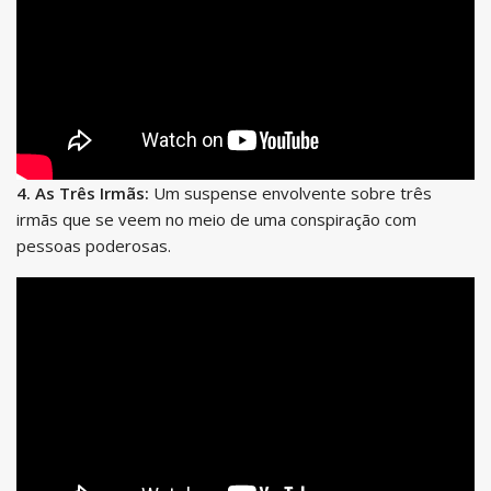
4. As Três Irmãs:
Um suspense envolvente sobre três
irmãs que se veem no meio de uma conspiração com
pessoas poderosas.