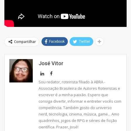
Compartilhar
Facebook
Twitter
José Vitor
Sou redator, roteirista filiado à ABRA -
Associação Brasileira de Autores Roteiristas e
escrever é a minha paixão. Espero que
consiga divertir, informar e entreter vocês com
competência. Também gosto do universo
nerd, tecnologia, cinema, música, game... Amo
quadrinhos, jogos de RPG e séries de ficção
científica. Prazer, José!