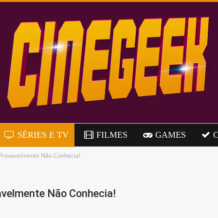
SÉRIES E TV
FILMES
GAMES
 Provavelmente Não Conhecia!
avelmente Não Conhecia!