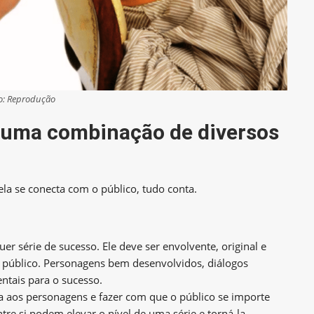
o: Reprodução
é uma combinação de diversos
la se conecta com o público, tudo conta.
er série de sucesso. Ele deve ser envolvente, original e
 público. Personagens bem desenvolvidos, diálogos
entais para o sucesso.
 aos personagens e fazer com que o público se importe
tre si podem elevar o nível de uma série e torná-la