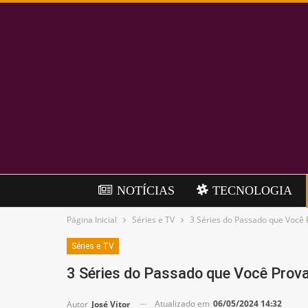
NOTÍCIAS
TECNOLOGIA
Página Inicial
Séries e TV
3 Séries do Passado que Você
Séries e TV
3 Séries do Passado que Você Prov
Atualizado em
06/05/2024 14:32
Autor
José Vitor