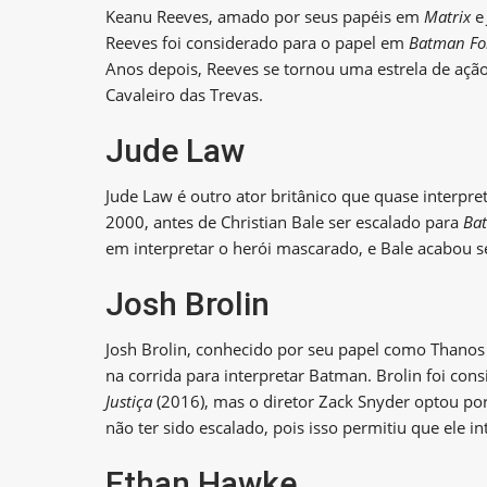
Keanu Reeves, amado por seus papéis em
Matrix
Reeves foi considerado para o papel em
Batman Fo
Anos depois, Reeves se tornou uma estrela de ação
Cavaleiro das Trevas.
Jude Law
Jude Law é outro ator britânico que quase interpre
2000, antes de Christian Bale ser escalado para
Ba
em interpretar o herói mascarado, e Bale acabou
Josh Brolin
Josh Brolin, conhecido por seu papel como Thano
na corrida para interpretar Batman. Brolin foi co
Justiça
(2016), mas o diretor Zack Snyder optou por
não ter sido escalado, pois isso permitiu que ele i
Ethan Hawke