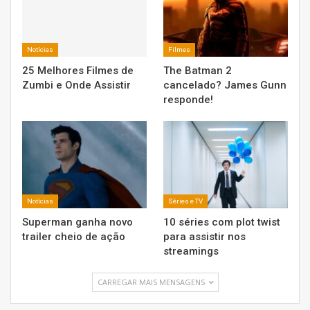
Notícias
Filmes
25 Melhores Filmes de
The Batman 2
Zumbi e Onde Assistir
cancelado? James Gunn
responde!
Notícias
Séries e TV
Superman ganha novo
10 séries com plot twist
trailer cheio de ação
para assistir nos
streamings
CARREGAR MAIS MENSAGENS