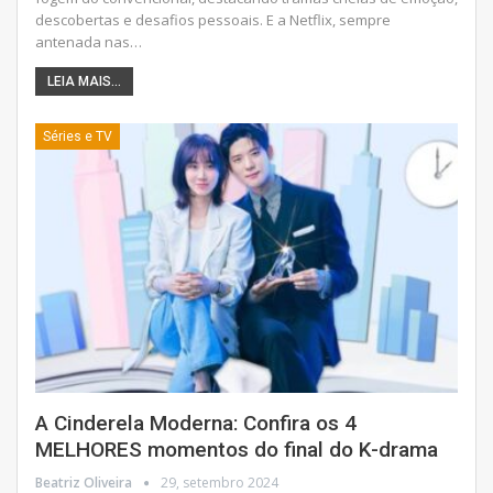
descobertas e desafios pessoais. E a Netflix, sempre
antenada nas
…
LEIA MAIS...
Séries e TV
A Cinderela Moderna: Confira os 4
MELHORES momentos do final do K-drama
Beatriz Oliveira
29, setembro 2024