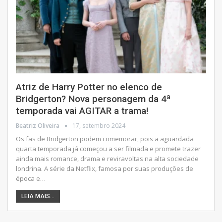
Atriz de Harry Potter no elenco de
Bridgerton? Nova personagem da 4ª
temporada vai AGITAR a trama!
Beatriz Oliveira
17, setembro 2024
Os fãs de Bridgerton podem comemorar, pois a aguardada
quarta temporada já começou a ser filmada e promete trazer
ainda mais romance, drama e reviravoltas na alta sociedade
londrina. A série da Netflix, famosa por suas produções de
época e
…
LEIA MAIS...