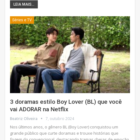
LEIA MAIS...
Séries e TV
3 doramas estilo Boy Lover (BL) que você
vai ADORAR na Netflix
Beatriz Oliveira
7, outubro 2024
Nos últimos anos, o gênero BL (Boy Lover) conquistou um
grande público que curte doramas e trouxe histórias que
fogem do convencional, destacando tramas cheias de emoção,