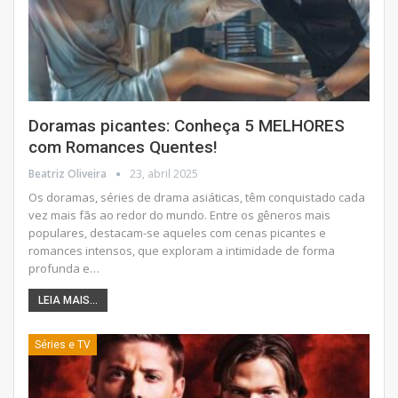
Doramas picantes: Conheça 5 MELHORES
com Romances Quentes!
Beatriz Oliveira
23, abril 2025
Os doramas, séries de drama asiáticas, têm conquistado cada
vez mais fãs ao redor do mundo. Entre os gêneros mais
populares, destacam-se aqueles com cenas picantes e
romances intensos, que exploram a intimidade de forma
profunda e
…
LEIA MAIS...
Séries e TV