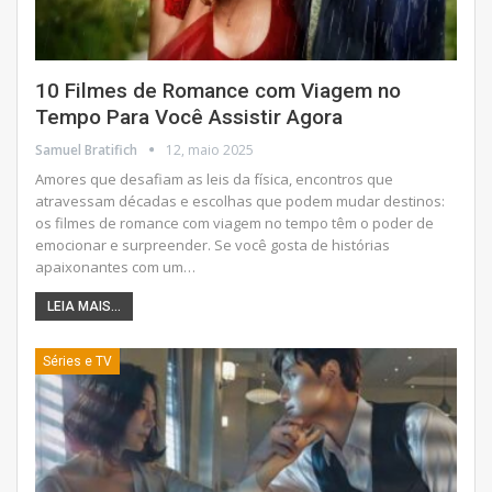
10 Filmes de Romance com Viagem no
Tempo Para Você Assistir Agora
Samuel Bratifich
12, maio 2025
Amores que desafiam as leis da física, encontros que
atravessam décadas e escolhas que podem mudar destinos:
os filmes de romance com viagem no tempo têm o poder de
emocionar e surpreender. Se você gosta de histórias
apaixonantes com um
…
LEIA MAIS...
Séries e TV