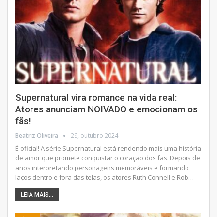
Supernatural vira romance na vida real:
Atores anunciam NOIVADO e emocionam os
fãs!
Beatriz Oliveira
29, outubro 2024
É oficial! A série Supernatural está rendendo mais uma história
de amor que promete conquistar o coração dos fãs. Depois de
anos interpretando personagens memoráveis ​​e formando
laços dentro e fora das telas, os atores Ruth Connell e Rob
…
LEIA MAIS...