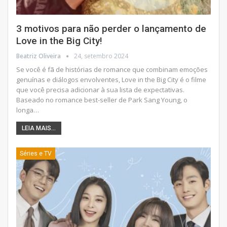
3 motivos para não perder o lançamento de
Love in the Big City!
Beatriz Oliveira
24, setembro 2024
Se você é fã de histórias de romance que combinam emoções
genuínas e diálogos envolventes, Love in the Big City é o filme
que você precisa adicionar à sua lista de expectativas.
Baseado no romance best-seller de Park Sang Young, o
longa
…
LEIA MAIS...
Séries e TV