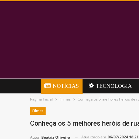
NOTÍCIAS
TECNOLOGIA
Página Inicial
Filmes
Conheça os 5 melhores heróis de r
Filmes
Conheça os 5 melhores heróis de ru
Atualizado em
06/07/2024 18:21
Autor
Beatriz Oliveira