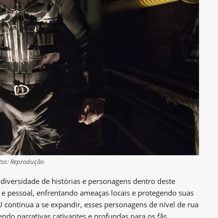
tos: Reprodução
diversidade de histórias e personagens dentro deste
 e pessoal, enfrentando ameaças locais e protegendo suas
ontinua a se expandir, esses personagens de nível de rua
ndo narrativas cativantes e profundas para os fãs.