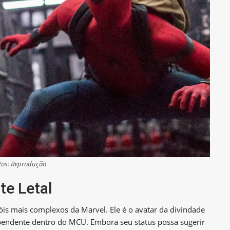
tos: Reprodução
te Letal
is mais complexos da Marvel. Ele é o avatar da divindade
pendente dentro do MCU. Embora seu status possa sugerir